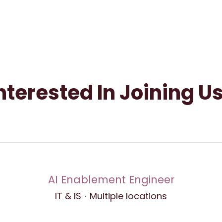
nterested In Joining U
AI Enablement Engineer
IT & IS
·
Multiple locations