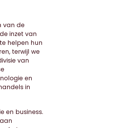
en van de
e inzet van
 te helpen hun
n, terwijl we
divisie van
se
nologie en
handels in
ie en business.
 aan