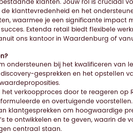
bestaande klanten. Jouw rol is cruciaal vo
 de klanttevredenheid en het ondersteun
eiten, waarmee je een significante impact
ucces. Extenda retail biedt flexibele werk
nuit ons kantoor in Waardenburg of vanui
en?
m ondersteunen bij het kwalificeren van le
 discovery-gesprekken en het opstellen v
waardeproposities.
 het verkoopproces door te reageren op RF
formuleerde en overtuigende voorstellen.
n klantgesprekken om hoogwaardige pre
 te ontwikkelen en te geven, waarin de 
gen centraal staan.