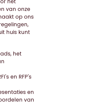
or het
en van onze
 maakt op ons
regelingen,
t huis kunt
ads, het
an
I's en RFP's
sentaties en
voordelen van