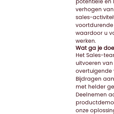
potentiële en 
verhogen van
sales-activit
voortdurende s
waardoor u va
werken.
Wat ga je do
Het Sales-tea
uitvoeren van
overtuigende 
Bijdragen aan
met helder ge
Deelnemen aa
productdemo’s
onze oplossin