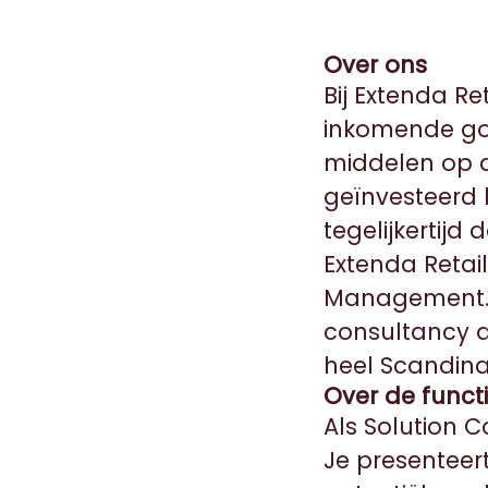
Over ons
Bij Extenda Re
inkomende go
middelen op d
geïnvesteerd 
tegelijkertijd
Extenda Retail
Management. 
consultancy a
heel Scandina
Over de funct
Als Solution C
Je presenteer