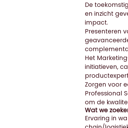
De toekomstig
en inzicht ge
impact.
Presenteren v
geavanceerde 
complementai
Het Marketing
initiatieven,
productexpert
Zorgen voor e
Professional 
om de kwalite
Wat we zoeke
Ervaring in w
chain/logisti