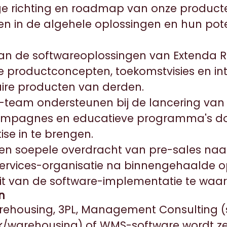
e richting en roadmap van onze producte
ven in de algehele oplossingen en hun pote
an de softwareoplossingen van Extenda Ret
productconcepten, toekomstvisies en int
re producten van derden.
-team ondersteunen bij de lancering van
 campagnes en educatieve programma's do
ise in te brengen.
en soepele overdracht van pre-sales naa
Services-organisatie na binnengehaalde 
it van de software-implementatie te waa
n
arehousing, 3PL, Management Consulting 
ek/warehousing) of WMS-software wordt z