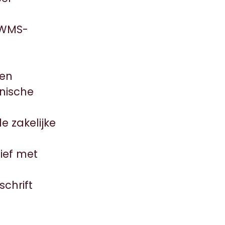
s WMS-
 en
hnische
 zakelijke
tief met
schrift