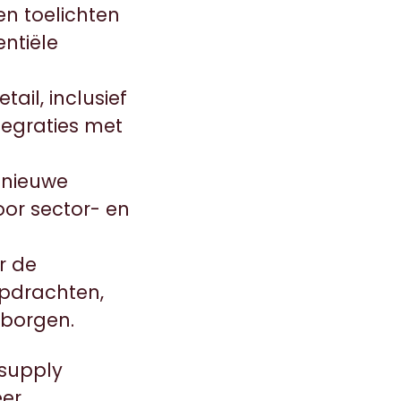
n toelichten
ntiële
ail, inclusief
egraties met
 nieuwe
or sector- en
r de
opdrachten,
rborgen.
(supply
eer