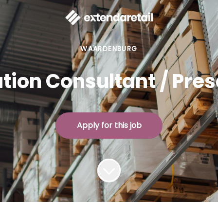
WAARDENBURG
ution Consultant / Pres
Apply for this job